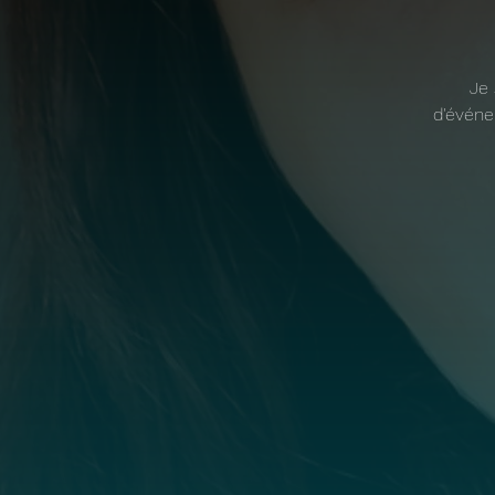
Je 
d'événe