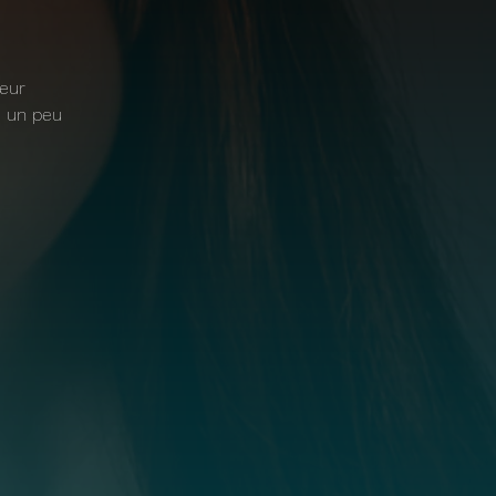
teur
e un peu