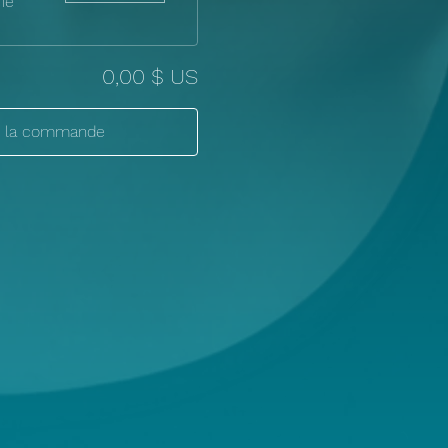
rie
0,00 $ US
r la commande