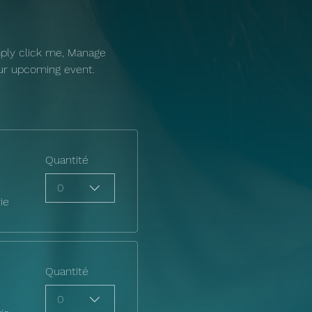
mply click me, Manage 
our upcoming event.
Quantité
0
ie
Quantité
0