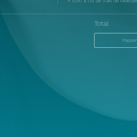
+ 0,50 $ US de frais de billette
Total
Passe