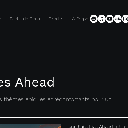
e
Packs de Sons
Credits
À Propos
Contact
ies Ahead
 thèmes épiques et réconfortants pour un
Long Sails Lies Ahead
est un 