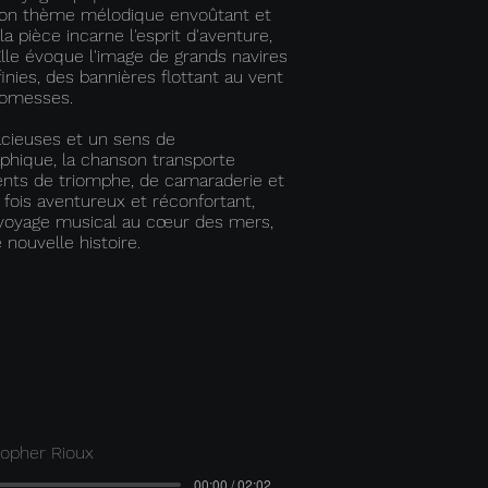
son thème mélodique envoûtant et
a pièce incarne l'esprit d'aventure,
Elle évoque l'image de grands navires
inies, des bannières flottant au vent
romesses.
cieuses et un sens de
phique, la chanson transporte
ents de triomphe, de camaraderie et
la fois aventureux et réconfortant,
voyage musical au cœur des mers,
nouvelle histoire.
topher Rioux
00:00 / 02:02