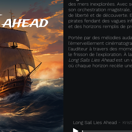
des mers inexplorées. Avec 
son orchestration magistrale, l
de liberté et de découverte. 
pirates fendant des vagues inf
et des horizons remplis de p
Portée par des mélodies auda
l'émerveillement cinématogra
l'auditeur à travers des mom
le frisson de l'exploration. À 
Long Sails Lies Ahead
est un 
où chaque horizon recèle une 
Long Sail Lies Ahead
Kris